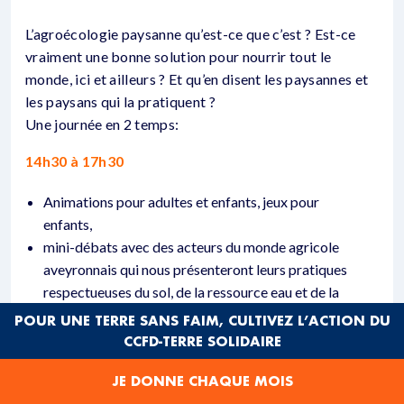
L’agroécologie paysanne qu’est-ce que c’est ? Est-ce
vraiment une bonne solution pour nourrir tout le
monde, ici et ailleurs ? Et qu’en disent les paysannes et
les paysans qui la pratiquent ?
Une journée en 2 temps:
14h30 à 17h30
Animations pour adultes et enfants, jeux pour
enfants,
mini-débats avec des acteurs du monde agricole
aveyronnais qui nous présenteront leurs pratiques
respectueuses du sol, de la ressource eau et de la
biodiversité. Des organismes de formation du
POUR UNE TERRE SANS FAIM, CULTIVEZ L’ACTION DU
Burundi parleront de leur expérience
CCFD-TERRE SOLIDAIRE
d’accompagnement d’exploitants agricoles
JE DONNE CHAQUE MOIS
familiaux de ce pays, et du rôle majeur joué par les