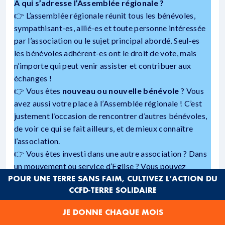
A qui s’adresse l’Assemblée régionale ?
👉 L’assemblée régionale réunit tous les bénévoles,
sympathisant-es, allié-es et toute personne intéressée
par l’association ou le sujet principal abordé. Seul-es
les bénévoles adhérent-es ont le droit de vote, mais
n’importe qui peut venir assister et contribuer aux
échanges !
👉 Vous êtes
nouveau ou nouvelle bénévole
? Vous
avez aussi votre place à l’Assemblée régionale ! C’est
justement l’occasion de rencontrer d’autres bénévoles,
de voir ce qui se fait ailleurs, et de mieux connaître
l’association.
👉 Vous êtes investi dans une autre association ? Dans
un mouvement ou service d’Eglise ? Vous pouvez
également vous inscrire !
POUR UNE TERRE SANS FAIM, CULTIVEZ L’ACTION DU
CCFD-TERRE SOLIDAIRE
Contact
: champagneardenne@ccfd-terresolidaire.org
JE DONNE CHAQUE MOIS