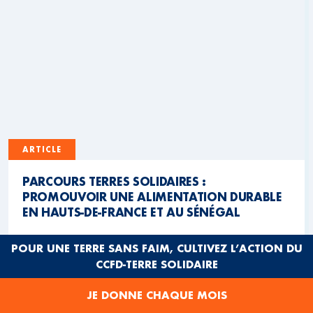
ARTICLE
PARCOURS TERRES SOLIDAIRES :
PROMOUVOIR UNE ALIMENTATION DURABLE
EN HAUTS-DE-FRANCE ET AU SÉNÉGAL
POUR UNE TERRE SANS FAIM, CULTIVEZ L’ACTION DU
Visitez les Parcours Terres Solidaires créés par les
CCFD-TERRE SOLIDAIRE
lycéens des Hauts-de-France et du Sénégal pour
découvrir l'alimentation durable !
JE DONNE CHAQUE MOIS
4 MN
17 FÉVRIER 2026