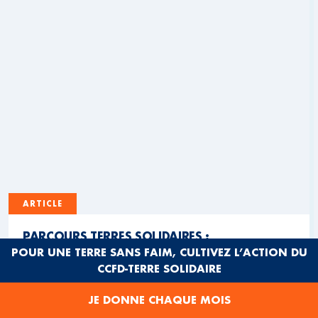
ARTICLE
PARCOURS TERRES SOLIDAIRES :
PROMOUVOIR UNE ALIMENTATION DURABLE
POUR UNE TERRE SANS FAIM, CULTIVEZ L’ACTION DU
EN HAUTS-DE-FRANCE ET AU SÉNÉGAL
CCFD-TERRE SOLIDAIRE
JE DONNE CHAQUE MOIS
Visitez les Parcours Terres Solidaires créés par les