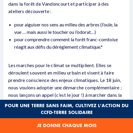
dans la forêt de Vandoncourt et participer à des
ateliers découverte :
pour aiguiser nos sens au milieu des arbres (l’ouïe, la
vue … mais aussi le toucher ou l’odorat…)
pour comprendre comment la forêt franc-comtoise
réagit aux défis du dérèglement climatique.*
Les marches pour le climat se multiplient. Elles se
déroulent souvent en milieu urbain et visent à faire
prendre conscience des enjeux climatiques. Le 18 juin,
nous voulons adopter une démarche complémentaire ;
nous lançons un appel (c’est le jour !) à marcher dans la
forêt pour la découvrir avec notre corps, par nos sens,
POUR UNE TERRE SANS FAIM, CULTIVEZ L’ACTION DU
et avec notre intelligence, mesurer la compréhension
CCFD-TERRE SOLIDAIRE
des enjeux.
JE DONNE CHAQUE MOIS
A la Damassine les participants pourront également se