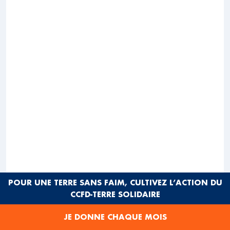
Repas partagé à 12h30 (chacun(e) apporte un plat salé
POUR UNE TERRE SANS FAIM, CULTIVEZ L’ACTION DU
ou sucré ,couverts et assiette)
CCFD-TERRE SOLIDAIRE
Dans et autour de la salle polyvalente : expositions,
JE DONNE CHAQUE MOIS
vidéos des partenaires, jeux et activités seront