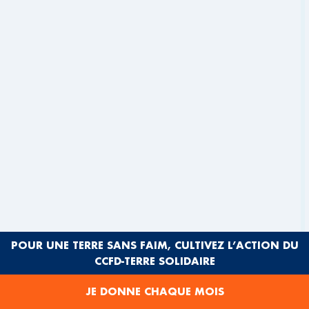
POUR UNE TERRE SANS FAIM, CULTIVEZ L’ACTION DU
ARTICLE
CCFD-TERRE SOLIDAIRE
PARCOURS TERRES SOLIDAIRES :
JE DONNE CHAQUE MOIS
PROMOUVOIR UNE ALIMENTATION DURABLE