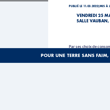
PUBLIÉ LE 11.03.2022
|
MIS À 
VENDREDI 25 MA
SALLE VAUBAN,
Par ses choix de consom
quelques
POUR UNE TERRE SANS FAIM, 
idées pour une alimenta
Une conférence de Je
avec la participation