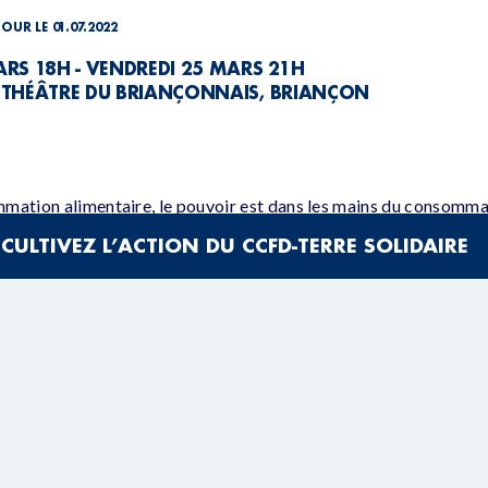
JOUR LE 01.07.2022
RS 18H - VENDREDI 25 MARS 21H
 THÉÂTRE DU BRIANÇONNAIS, BRIANÇON
mation alimentaire, le pouvoir est dans les mains du consomma
CULTIVEZ L’ACTION DU CCFD-TERRE SOLIDAIRE
tion écoresponsable et des moyens d’action collectifs.
an-Marie Patoureaux, ingénieur agronome, Président CCF
 de notre partenaire Tous Migrants et de l’ACAT