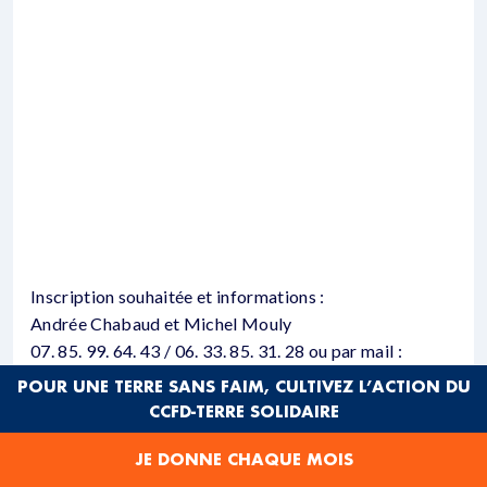
Inscription souhaitée et informations :
Andrée Chabaud et Michel Mouly
07. 85. 99. 64. 43 / 06. 33. 85. 31. 28 ou par mail :
ccfd84@ccfd-terresolidaire.org
POUR UNE TERRE SANS FAIM, CULTIVEZ L’ACTION DU
CCFD-TERRE SOLIDAIRE
Nous vous enverrons un petit rappel quelques jours
avant l’évènement ainsi qu’un mail de confirmation avec
JE DONNE CHAQUE MOIS
le lieu de rendez-vous.