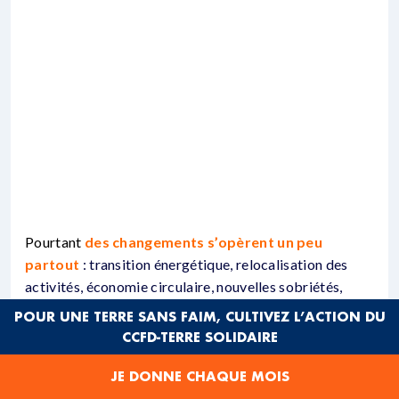
Pourtant
des changements s’opèrent un peu
partout
: transition énergétique, relocalisation des
activités, économie circulaire, nouvelles sobriétés,
chasse au gaspillage, protection du vivant, etc… Ce
POUR UNE TERRE SANS FAIM, CULTIVEZ L’ACTION DU
nouveau festival de l’écologie, organisé dans l’esprit de
CCFD-TERRE SOLIDAIRE
l’encyclique Laudato Si par l’Abbaye de Saint-Jacut-de-
la-Mer, se veut à la fois lieu de
constats lucides
et
JE DONNE CHAQUE MOIS
rendez-vous d’espérance
face aux multiples défis