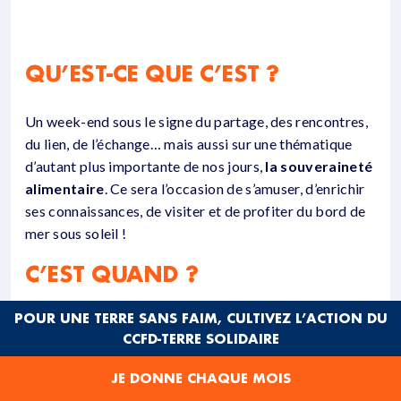
QU’EST-CE QUE C’EST ?
Un week-end sous le signe du partage, des rencontres,
du lien, de l’échange… mais aussi sur une thématique
d’autant plus importante de nos jours,
la souveraineté
alimentaire
. Ce sera l’occasion de s’amuser, d’enrichir
ses connaissances, de visiter et de profiter du bord de
mer sous soleil !
C’EST QUAND ?
POUR UNE TERRE SANS FAIM, CULTIVEZ L’ACTION DU
On se retrouve du
vendredi 24 au dimanche 26 juin
CCFD-TERRE SOLIDAIRE
2022
.
JE DONNE CHAQUE MOIS
C’EST OÙ ?