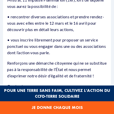
vous aurez la possibilité de :
• rencontrer diverses associations et prendre rendez-
vous avec elles entre le 12 mars et le 16 avril pour
découvrir plus en détail leurs actions,
• vous inscrire librement pour proposer un service
ponctuel ou vous engager dans une ou des associations
dont l’action vous parle.
Renforçons une démarche citoyenne qui ne se substitue
pas à la responsabilité de l’État et nous permet
d’exprimer notre désir d’égalité et de fraternité !
Contacts :
POUR UNE TERRE SANS FAIM, CULTIVEZ L’ACTION DU
CCFD-TERRE SOLIDAIRE
Mouvements de la Collégialité CCFD-Terre Solidaire,
Jean Kayser, tel 06 47 79 24 42 ;
JE DONNE CHAQUE MOIS
Pastorale des migrants, Anne Giraud, tel 06 25 03 45