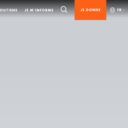
JE DONNE
FR
SOUTIENS
JE M’INFORME