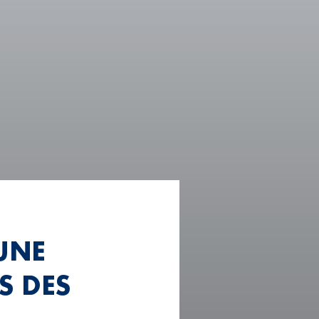
UNE
S DES