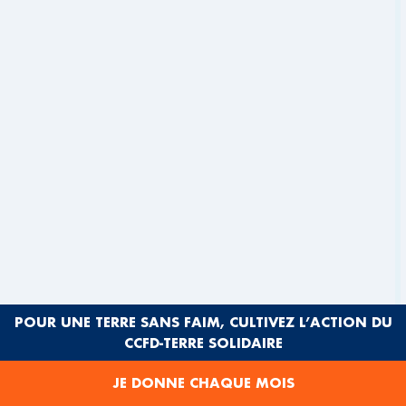
POUR UNE TERRE SANS FAIM, CULTIVEZ L’ACTION DU
ARTICLE
CCFD-TERRE SOLIDAIRE
PARCOURS TERRES SOLIDAIRES :
JE DONNE CHAQUE MOIS
PROMOUVOIR UNE ALIMENTATION DURABLE
EN HAUTS-DE-FRANCE ET AU SÉNÉGAL