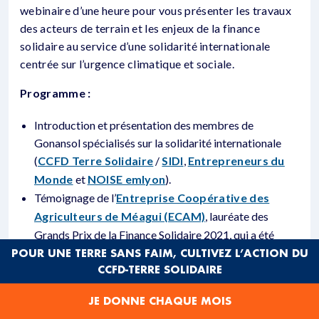
webinaire d’une heure pour vous présenter les travaux
des acteurs de terrain et les enjeux de la finance
solidaire au service d’une solidarité internationale
centrée sur l’urgence climatique et sociale.
Programme :
Introduction et présentation des membres de
Gonansol spécialisés sur la solidarité internationale
(
CCFD Terre Solidaire
/
SIDI
,
Entrepreneurs du
Monde
et
NOISE emlyon
).
Témoignage de l’
Entreprise Coopérative des
Agriculteurs de Méagui (ECAM)
, lauréate des
Grands Prix de la Finance Solidaire 2021, qui a été
créée en Côte d’Ivoire en 2004 à l’initiative de 87
POUR UNE TERRE SANS FAIM, CULTIVEZ L’ACTION DU
CCFD-TERRE SOLIDAIRE
producteurs de cacao, dans une démarche sociale et
environnementale.
JE DONNE CHAQUE MOIS
Témoignage d’
Assilassimé Solidarité
, institution