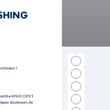
SHING
anchiment ?
Alternatiba ANVCOP21
tiques douteuses de