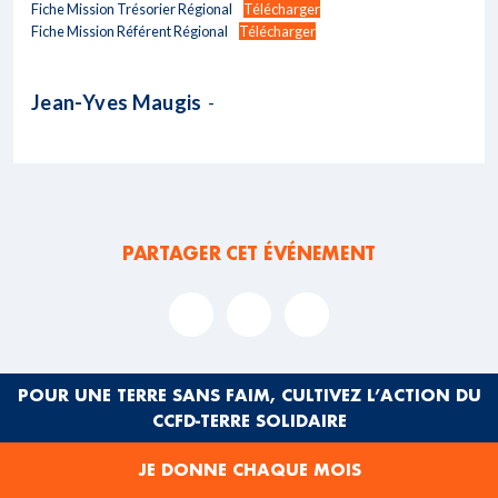
Fiche Mission Trésorier Régional
Télécharger
Fiche Mission Référent Régional
Télécharger
Jean-Yves Maugis
-
PARTAGER CET ÉVÉNEMENT
POUR UNE TERRE SANS FAIM, CULTIVEZ L’ACTION DU
CCFD-TERRE SOLIDAIRE
ACTUALITÉS
À LA UNE
JE DONNE CHAQUE MOIS