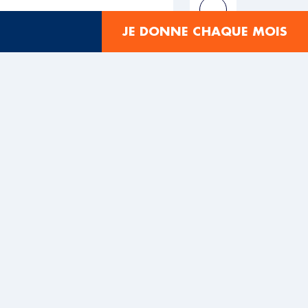
mme le dimanche à
JE DONNE CHAQUE MOIS
c Taste Ouest) des
ntes se succèderont
net, du CCFD-Terre
es associations de
mentaire dans les
, sur le
stand du
s animations notamment
» et « un jeu d’évasion
 condition des ouvriers