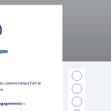
)
 20H
vec comme temps fort le
ns.
 engagements
».